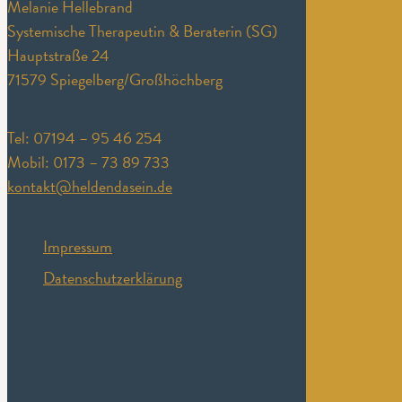
Melanie Helle­brand
Sys­temis­che Ther­a­peutin & Bera­terin (SG)
Haupt­straße 24
71579 Spiegelberg/Großhöchberg
Tel: 07194 – 95 46 254
Mobil: 0173 – 73 89 733
kontakt@heldendasein.de
Impressum
Datenschutzerklärung